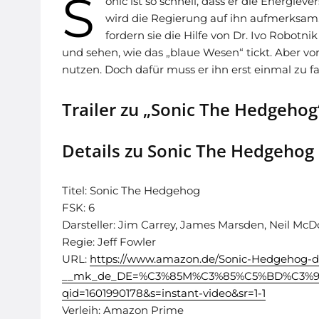
S
onic ist so schnell, dass er die Energie
wird die Regierung auf ihn aufmerksam. 
fordern sie die Hilfe von Dr. Ivo Robotni
und sehen, wie das „blaue Wesen“ tickt. Aber vor
nutzen. Doch dafür muss er ihn erst einmal zu f
Trailer zu „Sonic The Hedgehog
Details zu Sonic The Hedgehog
Titel: Sonic The Hedgehog
FSK: 6
Darsteller: Jim Carrey, James Marsden, Neil M
Regie: Jeff Fowler
URL:
https://www.amazon.de/Sonic-Hedgehog-dt
__mk_de_DE=%C3%85M%C3%85%C5%BD%C3%95%
qid=1601990178&s=instant-video&sr=1-1
Verleih: Amazon Prime