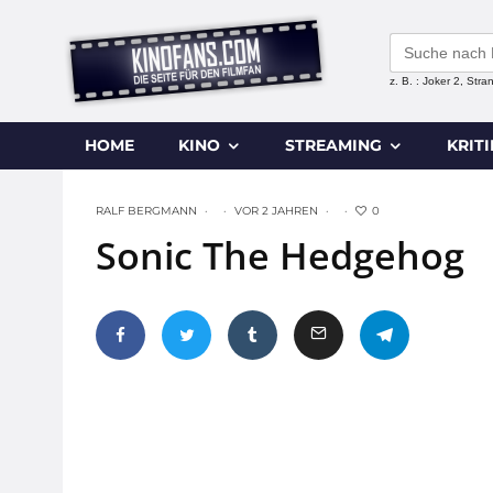
Search
for:
z. B. : Joker 2, Str
HOME
KINO
STREAMING
KRIT
0
RALF BERGMANN
·
·
VOR 2 JAHREN
·
·
Sonic The Hedgehog