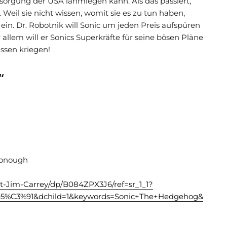
versorgung der USA lahmlegen kann. Als das passiert,
Weil sie nicht wissen, womit sie es zu tun haben,
k ein. Dr. Robotnik will Sonic um jeden Preis aufspüren
 allem will er Sonics Superkräfte für seine bösen Pläne
assen kriegen!
“
cDonough
-Jim-Carrey/dp/B084ZPX3J6/ref=sr_1_1?
C3%91&dchild=1&keywords=Sonic+The+Hedgehog&