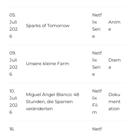
05.
Netf
Juli
lix
Anim
Sparks of Tomorrow
202
Seri
e
6
e
09.
Netf
Juli
lix
Dram
Unsere kleine Farm
202
Seri
a
6
e
10.
Netf
Miguel Ángel Blanco: 48
Doku
Juli
lix
Stunden, die Spanien
ment
202
Fil
veränderten
ation
6
m
16.
Netf