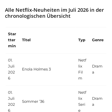
Alle Netflix-Neuheiten im Juli 2026 in der
chronologischen Übersicht
Star
tter
Titel
Typ
Genre
min
01.
Netf
Juli
lix
Dram
Enola Holmes 3
202
Fil
a
6
m
01.
Netf
Juli
lix
Dram
Sommer ’36
202
Seri
a
6
e