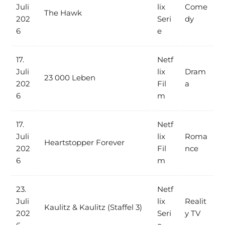
Juli
lix
Come
The Hawk
202
Seri
dy
6
e
17.
Netf
Juli
lix
Dram
23 000 Leben
202
Fil
a
6
m
17.
Netf
Juli
lix
Roma
Heartstopper Forever
202
Fil
nce
6
m
23.
Netf
Juli
lix
Realit
Kaulitz & Kaulitz (Staffel 3)
202
Seri
y TV