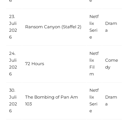
6
e
23.
Netf
Juli
lix
Dram
Ransom Canyon (Staffel 2)
202
Seri
a
6
e
24.
Netf
Juli
lix
Come
72 Hours
202
Fil
dy
6
m
30.
Netf
Juli
The Bombing of Pan Am
lix
Dram
202
103
Seri
a
6
e