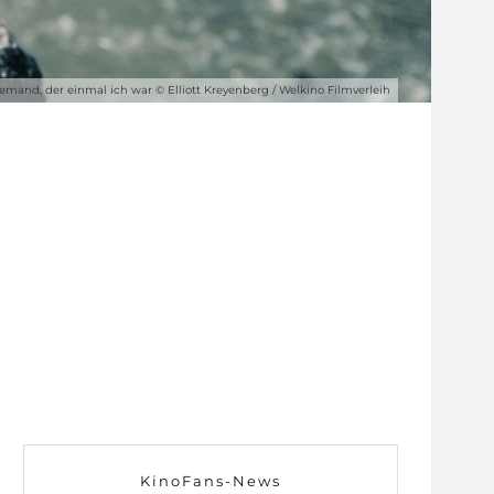
and, der einmal ich war © Elliott Kreyenberg / Welkino Filmverleih
KinoFans-News