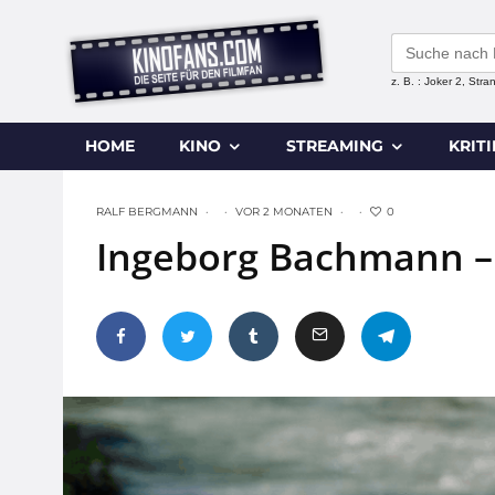
Search
for:
z. B. : Joker 2, Str
HOME
KINO
STREAMING
KRIT
0
RALF BERGMANN
·
·
VOR 2 MONATEN
·
·
Ingeborg Bachmann – 