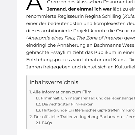
A
Grenzen des klassischen Dokumentarfil
Jemand, der einmal ich war
lädt zu ei
renommierte Regisseurin Regina Schilling (
Kule
einer der bedeutendsten und komplexesten deut
dieses ambitionierte Projekt konnte die Oscar-n
(
Anatomie eines Falls
,
The Zone of Interest
) gew
eindringliche Annäherung an Bachmanns Wesen v
gebrachte Essayfilm zieht das Publikum in einer 
Entstehungsprozess von Literatur und Kunst. D
Jahren freigegeben und richtet sich an Kulturl
Inhaltsverzeichnis
Alle Informationen zum Film
Filminhalt: Ein imaginärer Tag und das lebenslang
Die wichtigsten Film-Fakten
Hintergründe: Ein literarisches Gipfeltreffen im Kino
Der offizielle Trailer zu Ingeborg Bachmann – Je
FAQs