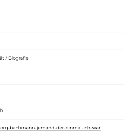
t / Biografie
ch
eborg-bachmann-jemand-der-einmal-ich-war