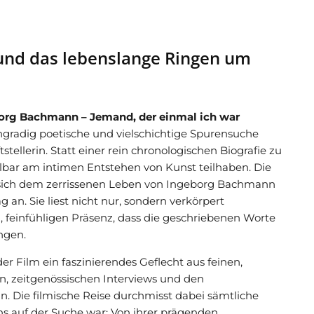
 und das lebenslange Ringen um
org Bachmann – Jemand, der einmal ich war
chgradig poetische und vielschichtige Spurensuche
tellerin. Statt einer rein chronologischen Biografie zu
elbar am intimen Entstehen von Kunst teilhaben. Die
sich dem zerrissenen Leben von Ingeborg Bachmann
 an. Sie liest nicht nur, sondern verkörpert
, feinfühligen Präsenz, dass die geschriebenen Worte
angen.
r Film ein faszinierendes Geflecht aus feinen,
n, zeitgenössischen Interviews und den
n. Die filmische Reise durchmisst dabei sämtliche
ns auf der Suche war: Von ihrer prägenden