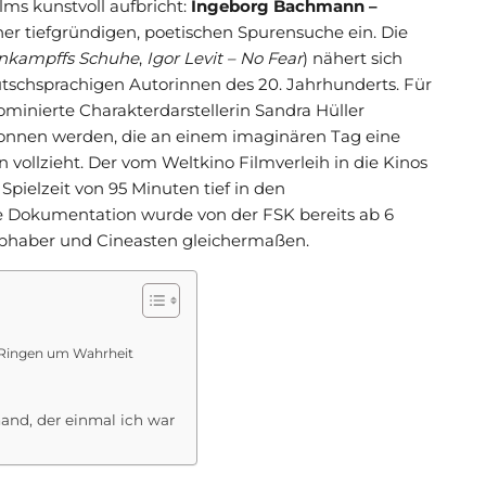
ms kunstvoll aufbricht:
Ingeborg Bachmann –
ner tiefgründigen, poetischen Spurensuche ein. Die
nkampffs Schuhe
,
Igor Levit – No Fear
) nähert sich
schsprachigen Autorinnen des 20. Jahrhunderts. Für
ominierte Charakterdarstellerin Sandra Hüller
onnen werden, die an einem imaginären Tag eine
ollzieht. Der vom Weltkino Filmverleih in die Kinos
Spielzeit von 95 Minuten tief in den
ie Dokumentation wurde von der FSK bereits ab 6
iebhaber und Cineasten gleichermaßen.
e Ringen um Wahrheit
mand, der einmal ich war