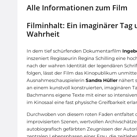
Alle Informationen zum Film
Filminhalt: Ein imaginärer Tag
Wahrheit
In dem tief schürfenden Dokumentarfilm
Ingeb
inszeniert Regisseurin Regina Schilling eine ho
nach der wahren Identität der legendären Schrifts
folgen, lässt der Film das Kinopublikum unmitt
Ausnahmeschauspielerin
Sandra Hüller
nähert 
an einem kunstvoll konstruierten, imaginären Tag
Bachmanns eigene Texte mit einer so intensiven
im Kinosaal eine fast physische Greifbarkeit erl
Durchwoben von diesem roten Faden entfaltet de
improvisierten Szenen, wertvollen Archivschätze
autobiografisch gefärbten Zeugnissen der Autori
zentralen Lebensphasen einer Frau, die zeitlebe