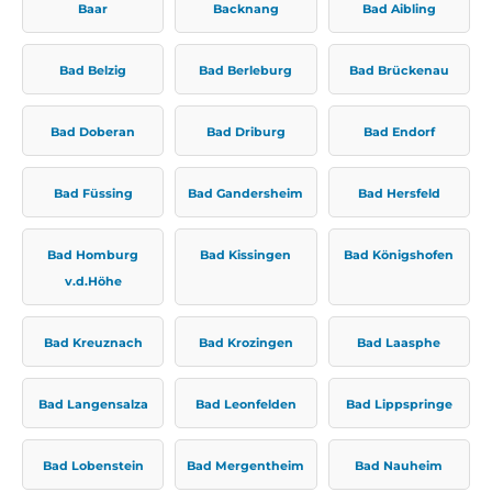
Baar
Backnang
Bad Aibling
Bad Belzig
Bad Berleburg
Bad Brückenau
Bad Doberan
Bad Driburg
Bad Endorf
Bad Füssing
Bad Gandersheim
Bad Hersfeld
Bad Homburg
Bad Kissingen
Bad Königshofen
v.d.Höhe
Bad Kreuznach
Bad Krozingen
Bad Laasphe
Bad Langensalza
Bad Leonfelden
Bad Lippspringe
Bad Lobenstein
Bad Mergentheim
Bad Nauheim