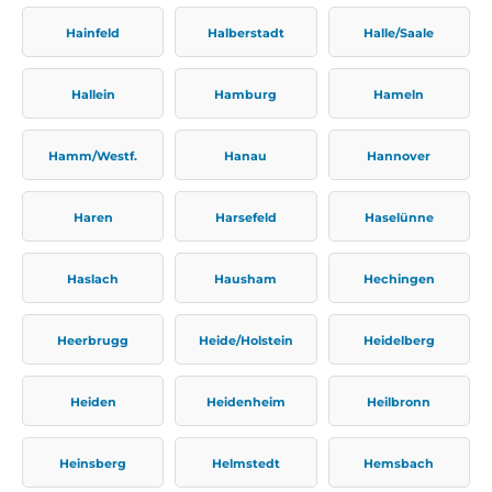
Hainfeld
Halberstadt
Halle/Saale
Hallein
Hamburg
Hameln
Hamm/Westf.
Hanau
Hannover
Haren
Harsefeld
Haselünne
Haslach
Hausham
Hechingen
Heerbrugg
Heide/Holstein
Heidelberg
Heiden
Heidenheim
Heilbronn
Heinsberg
Helmstedt
Hemsbach