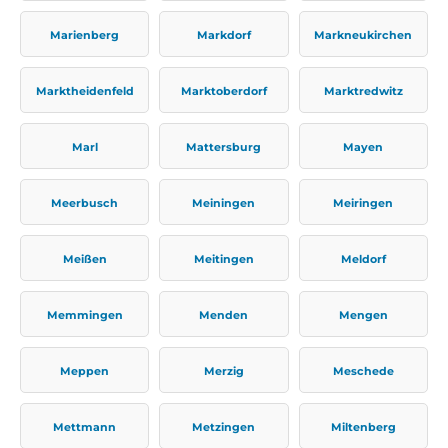
Marienberg
Markdorf
Markneukirchen
Marktheidenfeld
Marktoberdorf
Marktredwitz
Marl
Mattersburg
Mayen
Meerbusch
Meiningen
Meiringen
Meißen
Meitingen
Meldorf
Memmingen
Menden
Mengen
Meppen
Merzig
Meschede
Mettmann
Metzingen
Miltenberg