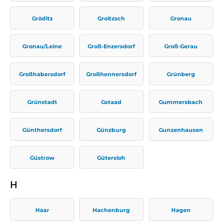
Gröditz
Groitzsch
Gronau
Gronau/Leine
Groß-Enzersdorf
Groß-Gerau
Großhabersdorf
Großhennersdorf
Grünberg
Grünstadt
Gstaad
Gummersbach
Günthersdorf
Günzburg
Gunzenhausen
Güstrow
Gütersloh
H
Haar
Hachenburg
Hagen