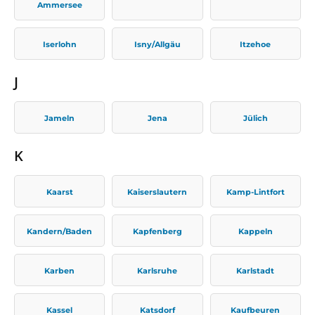
Ammersee
Iserlohn
Isny/Allgäu
Itzehoe
J
Jameln
Jena
Jülich
K
Kaarst
Kaiserslautern
Kamp-Lintfort
Kandern/Baden
Kapfenberg
Kappeln
Karben
Karlsruhe
Karlstadt
Kassel
Katsdorf
Kaufbeuren