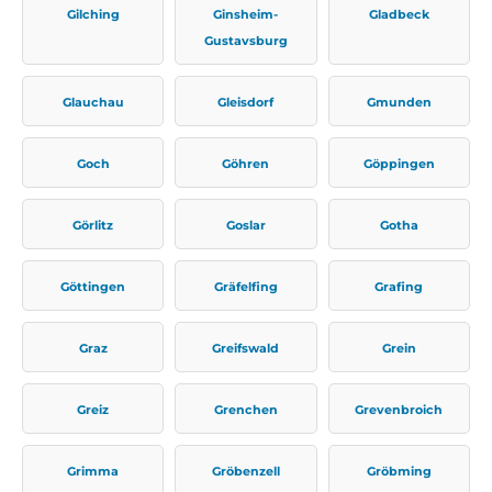
Gilching
Ginsheim-
Gladbeck
Gustavsburg
Glauchau
Gleisdorf
Gmunden
Goch
Göhren
Göppingen
Görlitz
Goslar
Gotha
Göttingen
Gräfelfing
Grafing
Graz
Greifswald
Grein
Greiz
Grenchen
Grevenbroich
Grimma
Gröbenzell
Gröbming