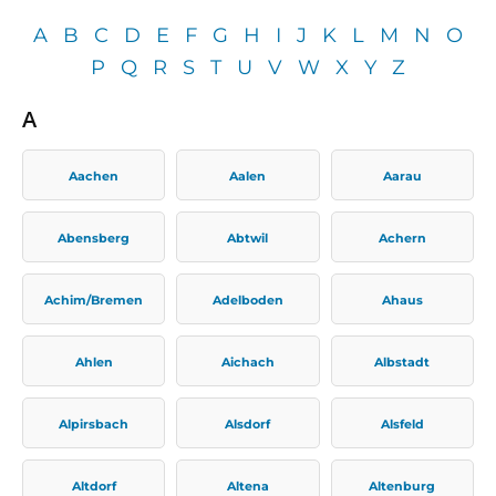
A
B
C
D
E
F
G
H
I
J
K
L
M
N
O
P
Q
R
S
T
U
V
W
X
Y
Z
A
Aachen
Aalen
Aarau
Abensberg
Abtwil
Achern
Achim/Bremen
Adelboden
Ahaus
Ahlen
Aichach
Albstadt
Alpirsbach
Alsdorf
Alsfeld
Altdorf
Altena
Altenburg