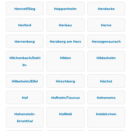
Hennef/Sieg
Heppenheim
Herdecke
Herford
Herisau
Herne
Herrenberg
Herzberg am Harz
Herzogenaurach
Hilchenbach/Dahl
Hilden
Hildesheim
br.
Hillesheim/Eifel
Hirschberg
Höchst
Hof
Hofheim/Taunus
Hohenems
Hohenstein-
Hollfeld
Holzkirchen
Ernstthal