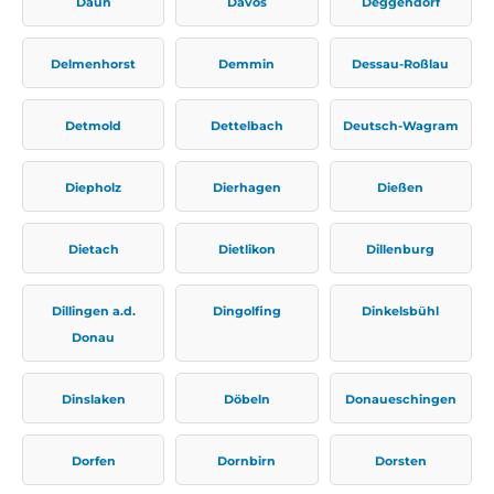
Daun
Davos
Deggendorf
Delmenhorst
Demmin
Dessau-Roßlau
Detmold
Dettelbach
Deutsch-Wagram
Diepholz
Dierhagen
Dießen
Dietach
Dietlikon
Dillenburg
Dillingen a.d.
Dingolfing
Dinkelsbühl
Donau
Dinslaken
Döbeln
Donaueschingen
Dorfen
Dornbirn
Dorsten