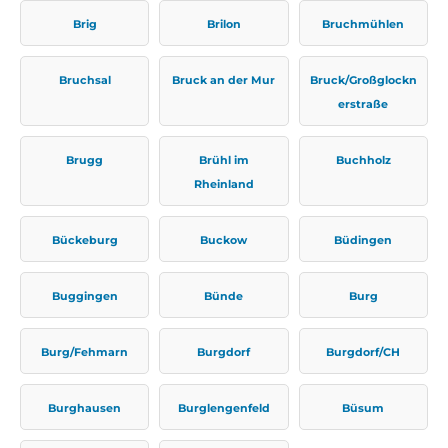
Brig
Brilon
Bruchmühlen
Bruchsal
Bruck an der Mur
Bruck/Großglockn
erstraße
Brugg
Brühl im
Buchholz
Rheinland
Bückeburg
Buckow
Büdingen
Buggingen
Bünde
Burg
Burg/Fehmarn
Burgdorf
Burgdorf/CH
Burghausen
Burglengenfeld
Büsum