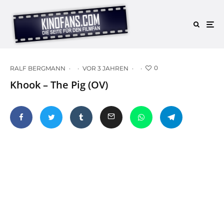
0
RALF BERGMANN
·
·
VOR 3 JAHREN
·
·
Khook – The Pig (OV)