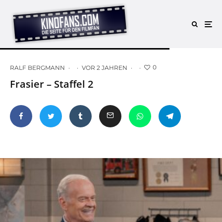
0
RALF BERGMANN
·
·
VOR 2 JAHREN
·
·
Frasier – Staffel 2