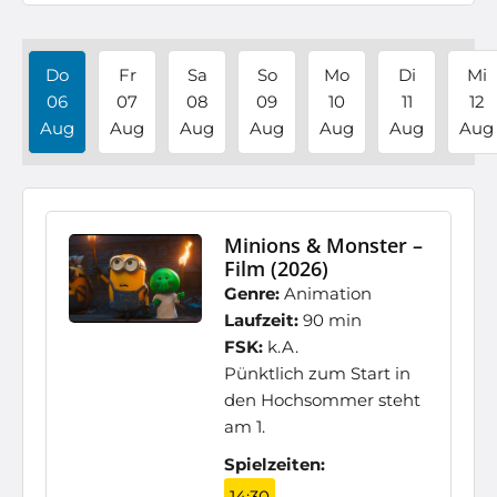
Do
Fr
Sa
So
Mo
Di
Mi
06
07
08
09
10
11
12
Aug
Aug
Aug
Aug
Aug
Aug
Aug
Minions & Monster –
Film (2026)
Genre:
Animation
Laufzeit:
90 min
FSK:
k.A.
Pünktlich zum Start in
den Hochsommer steht
am 1.
Spielzeiten:
14:30