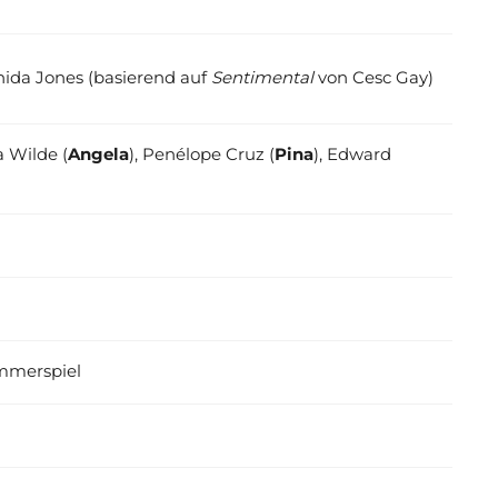
ida Jones (basierend auf
Sentimental
von Cesc Gay)
ia Wilde (
Angela
), Penélope Cruz (
Pina
), Edward
mmerspiel