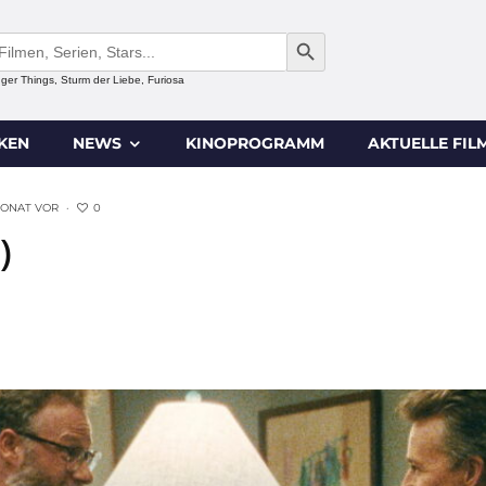
SEARCH BUTTON
anger Things, Sturm der Liebe, Furiosa
IKEN
NEWS
KINOPROGRAMM
AKTUELLE FIL
0
MONAT VOR
·
)