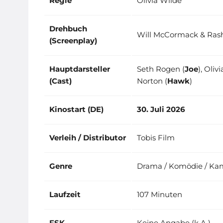
Regie
Olivia Wilde
Drehbuch
Will McCormack & Rash
(Screenplay)
Hauptdarsteller
Seth Rogen (
Joe
), Oliv
(Cast)
Norton (
Hawk
)
Kinostart (DE)
30. Juli 2026
Verleih / Distributor
Tobis Film
Genre
Drama / Komödie / Ka
Laufzeit
107 Minuten
FSK
Keine Angabe (k.A.)