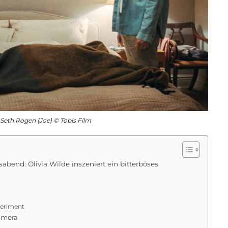
, Seth Rogen (Joe) © Tobis Film
bend: Olivia Wilde inszeniert ein bitterböses
periment
amera