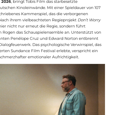
i 2026
, bringt Tobis Film das starbesetzte
utschen Kinoleinwände. Mit einer Spieldauer von 107
eschriebenes Kammerspiel, das die verborgenen
 Nach ihrem vielbeachteten Regieprojekt
Don’t Worry
er nicht nur erneut die Regie, sondern führt
th Rogen das Schauspielensemble an. Unterstützt von
nten Penélope Cruz und Edward Norton entbrennt
ialogfeuerwerk. Das psychologische Verwirrspiel, das
ten Sundance Film Festival erlebte, verspricht ein
hmerzhafter emotionaler Aufrichtigkeit.