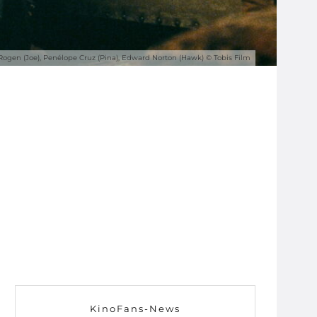
 Rogen (Joe), Penélope Cruz (Pina), Edward Norton (Hawk) © Tobis Film
KinoFans-News