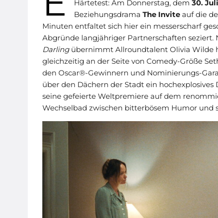
E
Härtetest: Am Donnerstag, dem
30. Jul
Beziehungsdrama
The Invite
auf die de
Minuten entfaltet sich hier ein messerscharf g
Abgründe langjähriger Partnerschaften seziert.
Darling
übernimmt Allroundtalent Olivia Wilde hi
gleichzeitig an der Seite von Comedy-Größe Se
den Oscar®-Gewinnern und Nominierungs-Gara
über den Dächern der Stadt ein hochexplosives D
seine gefeierte Weltpremiere auf dem renommier
Wechselbad zwischen bitterbösem Humor und sc