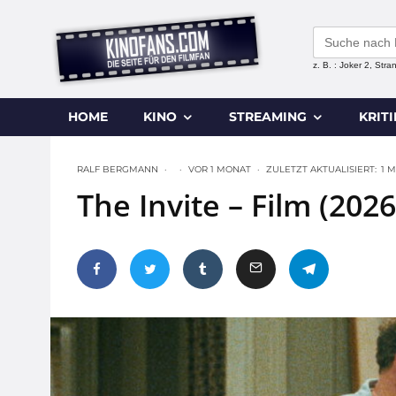
Search
for:
z. B. : Joker 2, Str
HOME
KINO
STREAMING
KRIT
RALF BERGMANN
·
·
VOR 1 MONAT
·
ZULETZT AKTUALISIERT:
1 
The Invite – Film (2026