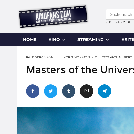
Search
for:
z. B. : Joker 2, Str
HOME
KINO
STREAMING
KRIT
RALF BERGMANN
·
·
VOR 3 MONATEN
·
ZULETZT AKTUALISIERT:
Masters of the Univers