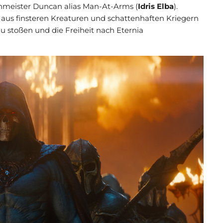
nmeister Duncan alias Man-At-Arms (
Idris Elba
).
 aus finsteren Kreaturen und schattenhaften Kriegern
 stoßen und die Freiheit nach Eternia