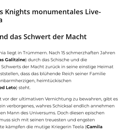
is Knights monumentales Live-
a
und das Schwert der Macht
nia liegt in Trümmern. Nach 15 schmerzhaften Jahren
as Galitzine
) durch das Schische und die
Schwerts der Macht zurück in seine einstige Heimat
eststellen, dass das blühende Reich seiner Familie
unbarmherzigen, heimtückischen
ed Leto
) steht.
 vor der ultimativen Vernichtung zu bewahren, gibt es
ein verborgenes, wahres Schicksal endlich annehmen
ten Mann des Universums. Doch diesen epischen
 muss sich mit seinen treuesten und engsten
e kämpfen die mutige Kriegerin Teela (
Camila