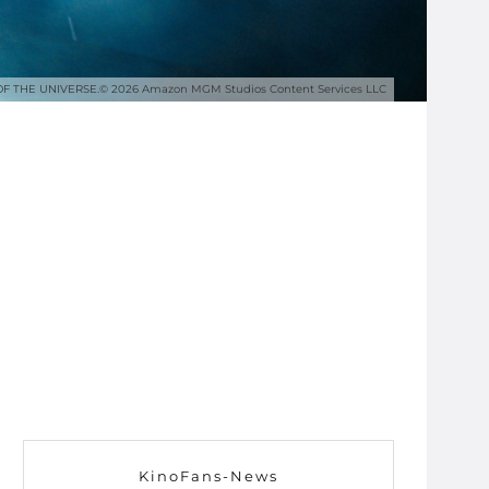
S OF THE UNIVERSE.© 2026 Amazon MGM Studios Content Services LLC
KinoFans-News