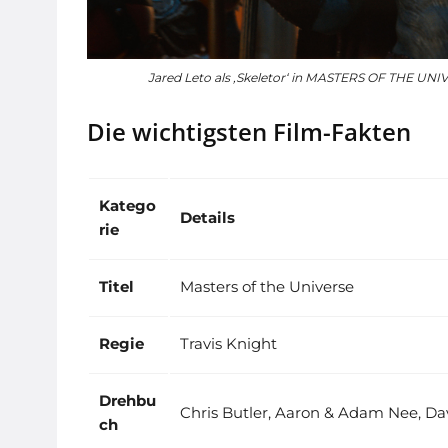
Jared Leto als ‚Skeletor‘ in MASTERS OF THE UN
Die wichtigsten Film-Fakten
Katego
Details
rie
Titel
Masters of the Universe
Regie
Travis Knight
Drehbu
Chris Butler, Aaron & Adam Nee, D
ch