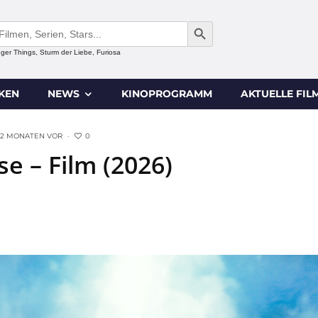
SEARCH BUTTON
anger Things, Sturm der Liebe, Furiosa
IKEN
NEWS
KINOPROGRAMM
AKTUELLE FIL
0
2 MONATEN VOR
·
e – Film (2026)