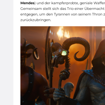
Mendes
) und der kampferprobte, geniale Waffe
Gemeinsam stellt sich das Trio einer Übermacht
entgegen, um den Tyrannen von seinem Thron zu
zurückzubringen.