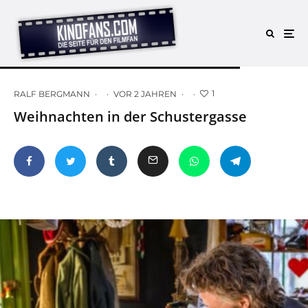
1
RALF BERGMANN
·
·
VOR 2 JAHREN
·
·
Weihnachten in der Schustergasse