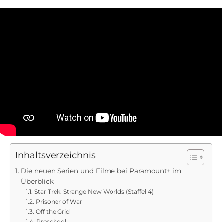
Inhaltsverzeichnis
Die neuen Serien und Filme bei Paramount+ im
Überblick
Star Trek: Strange New Worlds (Staffel 4)
Prisoner of War
Off the Grid
Preschool