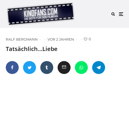
0
RALF BERGMANN
·
·
VOR 2 JAHREN
·
·
Tatsächlich…Liebe