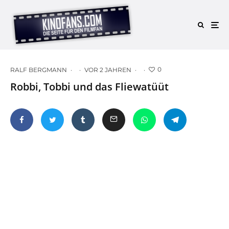
0
RALF BERGMANN
·
·
VOR 2 JAHREN
·
·
Robbi, Tobbi und das Fliewatüüt