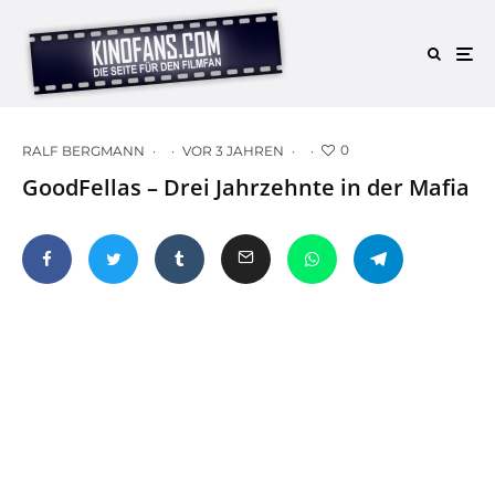
0
RALF BERGMANN
·
·
VOR 3 JAHREN
·
·
GoodFellas – Drei Jahrzehnte in der Mafia