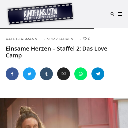
0
RALF BERGMANN
·
·
VOR 2 JAHREN
·
·
Einsame Herzen – Staffel 2: Das Love
Camp