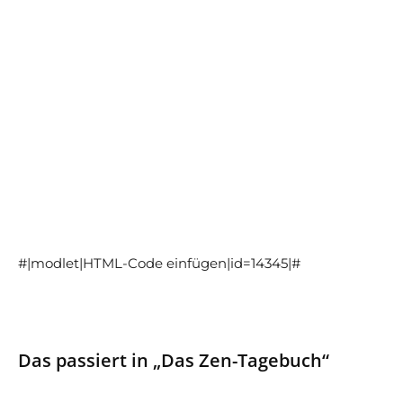
#|modlet|HTML-Code einfügen|id=14345|#
Das passiert in „Das Zen-Tagebuch“