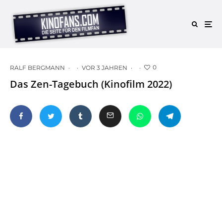
0
RALF BERGMANN
·
·
VOR 3 JAHREN
·
·
Das Zen-Tagebuch (Kinofilm 2022)