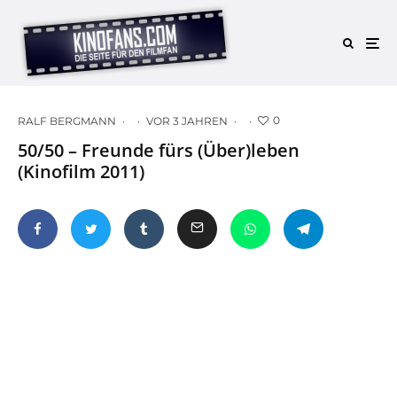
0
RALF BERGMANN
·
·
VOR 3 JAHREN
·
·
50/50 – Freunde fürs (Über)leben
(Kinofilm 2011)