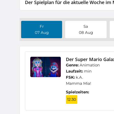
Der Spielplan für die aktuelle Woche im
Fr
Sa
07 Aug
08 Aug
Der Super Mario Galax
Genre:
Animation
Laufzeit:
min
FSK:
k.A.
Mamma Mia!
Spielzeiten:
12:30