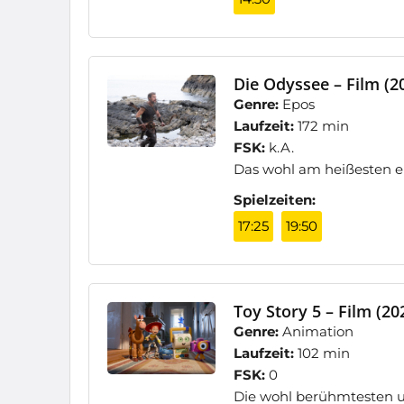
Die Odyssee – Film (2
Genre:
Epos
Laufzeit:
172 min
FSK:
k.A.
Das wohl am heißesten er
Spielzeiten:
17:25
19:50
Toy Story 5 – Film (20
Genre:
Animation
Laufzeit:
102 min
FSK:
0
Die wohl berühmtesten u