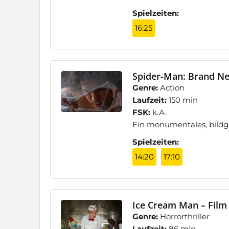
Spielzeiten:
16:25
Spider-Man: Brand Ne
Genre:
Action
Laufzeit:
150 min
FSK:
k.A.
Ein monumentales, bildg
Spielzeiten:
14:20
17:10
Ice Cream Man – Film
Genre:
Horrorthriller
Laufzeit:
86 min