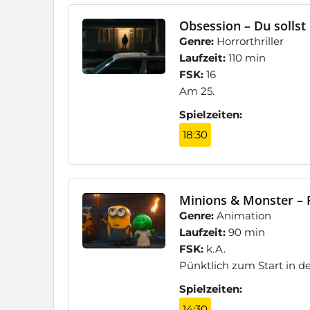
Obsession – Du sollst 
Genre:
Horrorthriller
Laufzeit:
110 min
FSK:
16
Am 25.
Spielzeiten:
18:30
Minions & Monster – F
Genre:
Animation
Laufzeit:
90 min
FSK:
k.A.
Pünktlich zum Start in 
Spielzeiten:
14:30