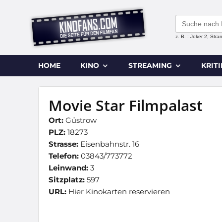
Search
for:
z. B. : Joker 2, Str
HOME
KINO
STREAMING
KRIT
Movie Star Filmpalast
Ort:
Güstrow
PLZ:
18273
Strasse:
Eisenbahnstr. 16
Telefon:
03843/773772
Leinwand:
3
Sitzplatz:
597
URL:
Hier Kinokarten reservieren