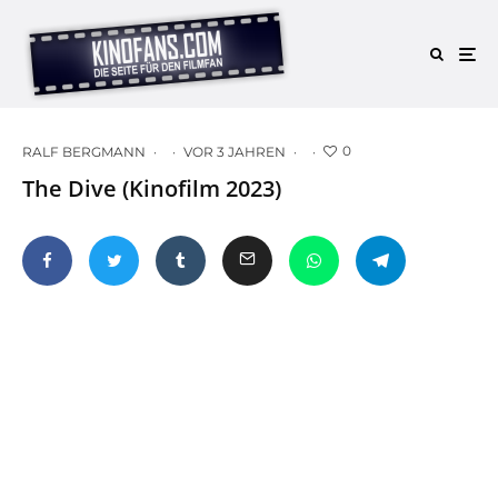
0
RALF BERGMANN
·
·
VOR 3 JAHREN
·
·
The Dive (Kinofilm 2023)