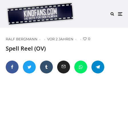
0
RALF BERGMANN
·
·
VOR 2 JAHREN
·
·
Spell Reel (OV)