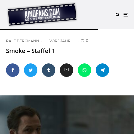
0
RALF BERGMANN
·
·
VOR 1 JAHR
·
·
Smoke – Staffel 1