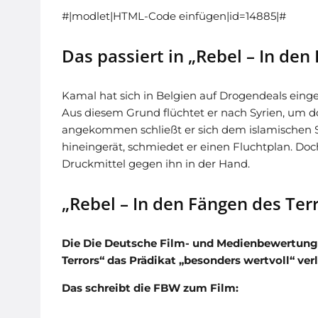
#|modlet|HTML-Code einfügen|id=14885|#
Das passiert in „Rebel – In den
Kamal hat sich in Belgien auf Drogendeals eingel
Aus diesem Grund flüchtet er nach Syrien, um do
angekommen schließt er sich dem islamischen Sta
hineingerät, schmiedet er einen Fluchtplan. Do
Druckmittel gegen ihn in der Hand.
„Rebel – In den Fängen des Terr
Die Die Deutsche Film- und Medienbewertung 
Terrors“ das Prädikat „besonders wertvoll“ ver
Das schreibt die FBW zum Film: