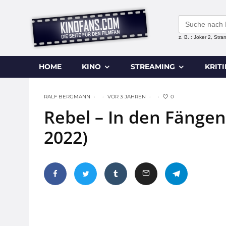
Search
for:
z. B. : Joker 2, Str
HOME
KINO
STREAMING
KRIT
0
RALF BERGMANN
·
·
VOR 3 JAHREN
·
·
Rebel – In den Fängen
2022)