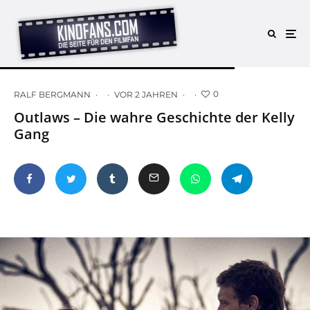
0
RALF BERGMANN
·
·
VOR 2 JAHREN
·
·
Outlaws – Die wahre Geschichte der Kelly
Gang