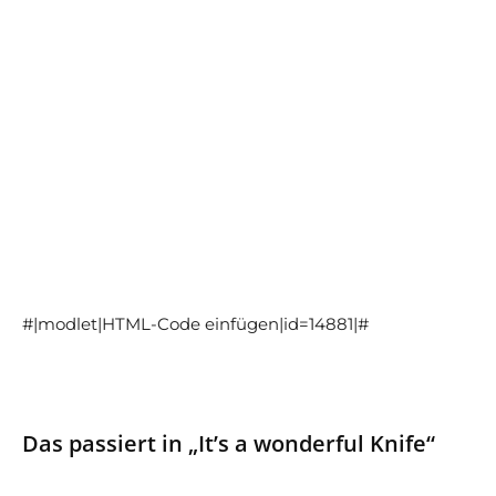
#|modlet|HTML-Code einfügen|id=14881|#
Das passiert in „It’s a wonderful Knife“