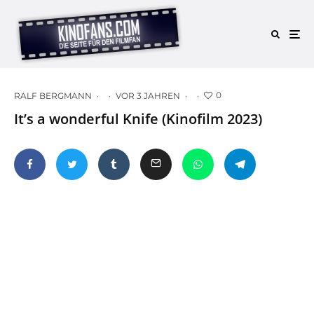
0
RALF BERGMANN
·
·
VOR 3 JAHREN
·
·
It’s a wonderful Knife (Kinofilm 2023)