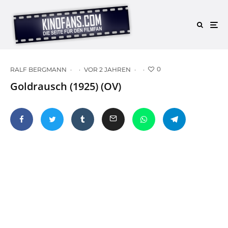
0
RALF BERGMANN
·
·
VOR 2 JAHREN
·
·
Goldrausch (1925) (OV)