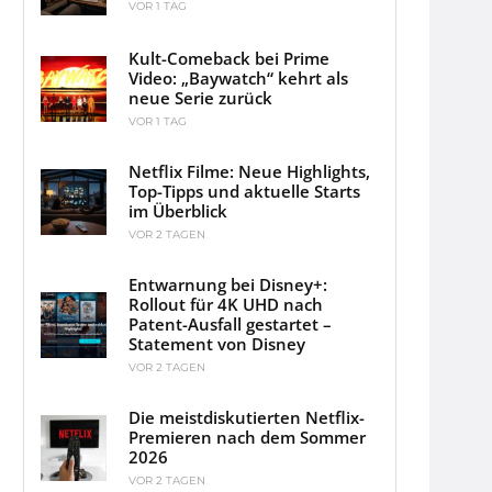
VOR 1 TAG
Kult-Comeback bei Prime
Video: „Baywatch“ kehrt als
neue Serie zurück
VOR 1 TAG
Netflix Filme: Neue Highlights,
Top-Tipps und aktuelle Starts
im Überblick
VOR 2 TAGEN
Entwarnung bei Disney+:
Rollout für 4K UHD nach
Patent-Ausfall gestartet –
Statement von Disney
VOR 2 TAGEN
Die meistdiskutierten Netflix-
Premieren nach dem Sommer
2026
VOR 2 TAGEN