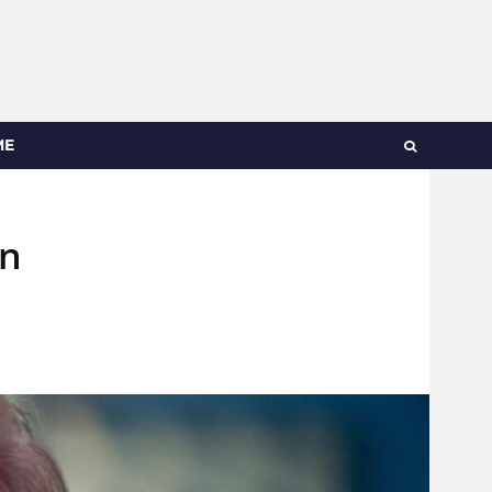
ME
en