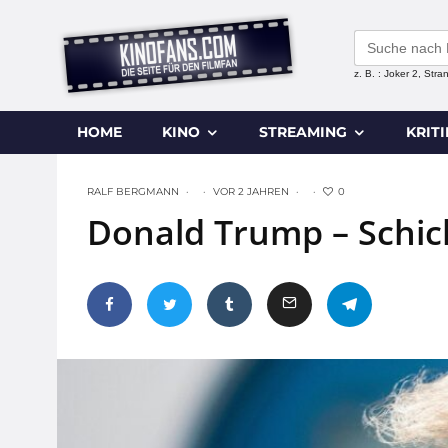
Search
for:
z. B. : Joker 2, Str
HOME
KINO
STREAMING
KRIT
0
RALF BERGMANN
·
·
VOR 2 JAHREN
·
·
Donald Trump – Schic