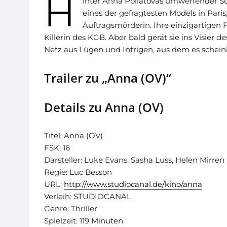
H
inter Anna Poliatovas umwerfender Schö
eines der gefragtesten Models in Par
Auftragsmörderin. Ihre einzigartigen 
Killerin des KGB. Aber bald gerät sie ins Visier
Netz aus Lügen und Intrigen, aus dem es schein
Trailer zu „Anna (OV)“
Details zu Anna (OV)
Titel: Anna (OV)
FSK: 16
Darsteller: Luke Evans, Sasha Luss, Helen Mirren
Regie: Luc Besson
URL:
http://www.studiocanal.de/kino/anna
Verleih: STUDIOCANAL
Genre: Thriller
Spielzeit: 119 Minuten