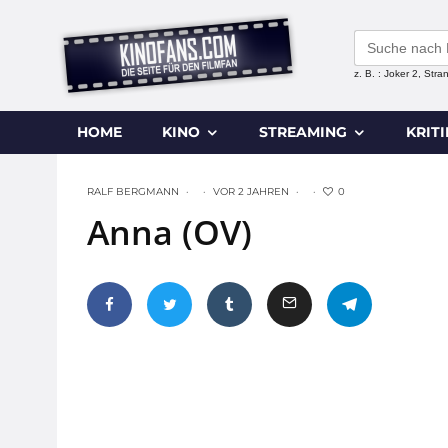
Search
for:
z. B. : Joker 2, Str
HOME
KINO
STREAMING
KRIT
0
RALF BERGMANN
·
·
VOR 2 JAHREN
·
·
Anna (OV)