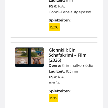
Laufzeit:
min
FSK:
k.A.
Conni-Fans aufgepasst!
Spielzeiten:
15:00
Glennkill: Ein
Schafskrimi – Film
(2026)
Genre:
Kriminalkomödie
Laufzeit:
103 min
FSK:
k.A.
Am 14.
Spielzeiten:
15:15