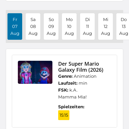
Fr
Sa
So
Mo
Di
Mi
Do
07
08
09
10
11
12
13
Aug
Aug
Aug
Aug
Aug
Aug
Aug
Der Super Mario
Galaxy Film (2026)
Genre:
Animation
Laufzeit:
min
FSK:
k.A.
Mamma Mia!
Spielzeiten:
15:15