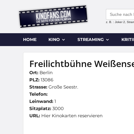
Search
for:
z. B. : Joker 2, Str
HOME
KINO
STREAMING
KRIT
Freilichtbühne Weißens
Ort:
Berlin
PLZ:
13086
Strasse:
Große Seestr.
Telefon:
Leinwand:
1
Sitzplatz:
3000
URL:
Hier Kinokarten reservieren