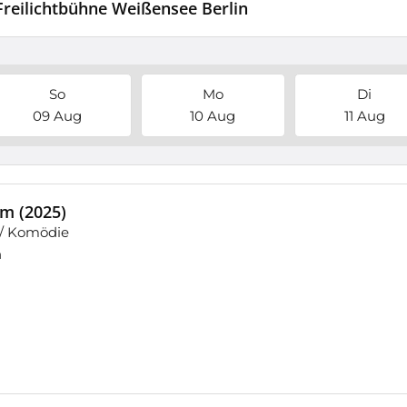
 Freilichtbühne Weißensee Berlin
So
Mo
Di
09 Aug
10 Aug
11 Aug
lm (2025)
 / Komödie
n