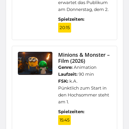
erwartet das Publikum
am Donnerstag, dem 2.
Spielzeiten:
20:15
Minions & Monster –
Film (2026)
Genre:
Animation
Laufzeit:
90 min
FSK:
k.A.
Pünktlich zum Start in
den Hochsommer steht
am 1.
Spielzeiten:
15:45