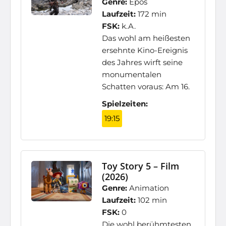
Genre:
Epos
Laufzeit:
172 min
FSK:
k.A.
Das wohl am heißesten
ersehnte Kino-Ereignis
des Jahres wirft seine
monumentalen
Schatten voraus: Am 16.
Spielzeiten:
19:15
Toy Story 5 – Film
(2026)
Genre:
Animation
Laufzeit:
102 min
FSK:
0
Die wohl berühmtesten