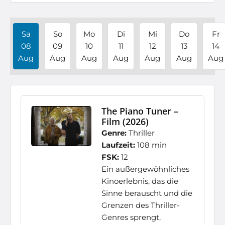
Sa
So
Mo
Di
Mi
Do
Fr
08
09
10
11
12
13
14
Aug
Aug
Aug
Aug
Aug
Aug
Aug
The Piano Tuner –
Film (2026)
Genre:
Thriller
Laufzeit:
108 min
FSK:
12
Ein außergewöhnliches
Kinoerlebnis, das die
Sinne berauscht und die
Grenzen des Thriller-
Genres sprengt,