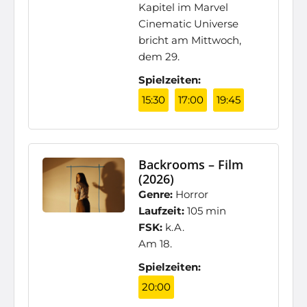
Kapitel im Marvel
Cinematic Universe
bricht am Mittwoch,
dem 29.
Spielzeiten:
15:30
17:00
19:45
Backrooms – Film
(2026)
Genre:
Horror
Laufzeit:
105 min
FSK:
k.A.
Am 18.
Spielzeiten:
20:00