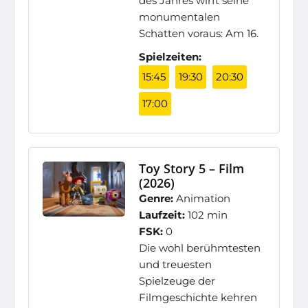
des Jahres wirft seine
monumentalen
Schatten voraus: Am 16.
Spielzeiten:
15:45
19:30
20:30
17:00
Toy Story 5 – Film
(2026)
Genre:
Animation
Laufzeit:
102 min
FSK:
0
Die wohl berühmtesten
und treuesten
Spielzeuge der
Filmgeschichte kehren