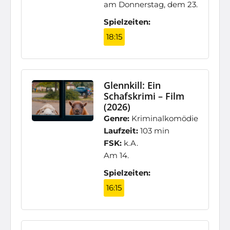
am Donnerstag, dem 23.
Spielzeiten:
18:15
Glennkill: Ein
Schafskrimi – Film
(2026)
Genre:
Kriminalkomödie
Laufzeit:
103 min
FSK:
k.A.
Am 14.
Spielzeiten:
16:15