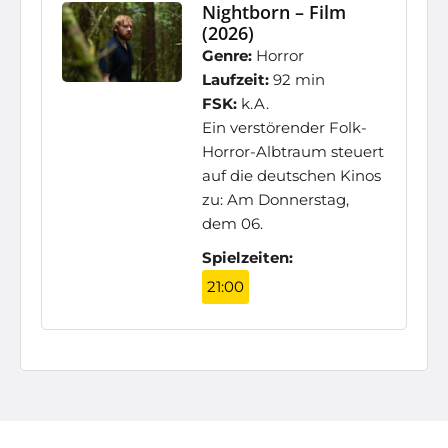
Nightborn – Film
(2026)
Genre:
Horror
Laufzeit:
92 min
FSK:
k.A.
Ein verstörender Folk-
Horror-Albtraum steuert
auf die deutschen Kinos
zu: Am Donnerstag,
dem 06.
Spielzeiten:
21:00