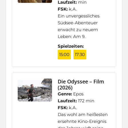
Laufzeit:
min
FSK:
k.A.
Ein unvergessliches
Südsee-Abenteuer
erwacht zu neuem
Leben: Am 9.
Spielzeiten:
15:00
17:30
Die Odyssee – Film
(2026)
Genre:
Epos
Laufzeit:
172 min
FSK:
k.A.
Das wohl am heißesten
ersehnte Kino-Ereignis