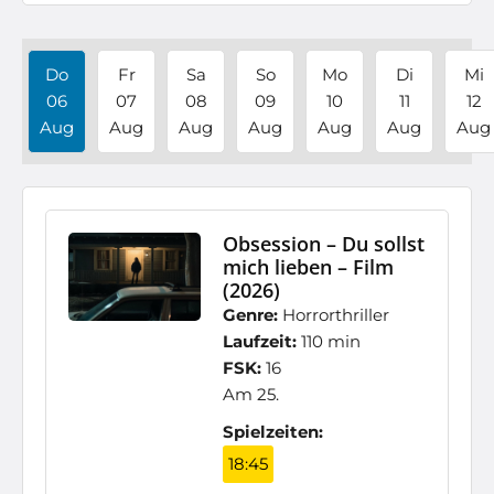
Do
Fr
Sa
So
Mo
Di
Mi
06
07
08
09
10
11
12
Aug
Aug
Aug
Aug
Aug
Aug
Aug
Obsession – Du sollst
mich lieben – Film
(2026)
Genre:
Horrorthriller
Laufzeit:
110 min
FSK:
16
Am 25.
Spielzeiten:
18:45