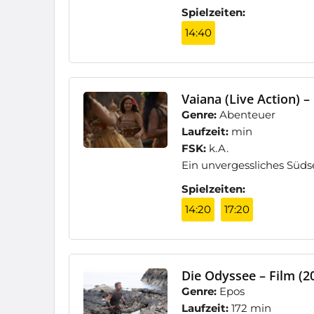
Spielzeiten:
14:40
Vaiana (Live Action) –
Genre:
Abenteuer
Laufzeit:
min
FSK:
k.A.
Ein unvergessliches Süd
Spielzeiten:
14:20
17:20
Die Odyssee – Film (2
Genre:
Epos
Laufzeit:
172 min