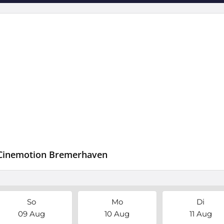
m Cinemotion Bremerhaven
So
Mo
Di
09 Aug
10 Aug
11 Aug