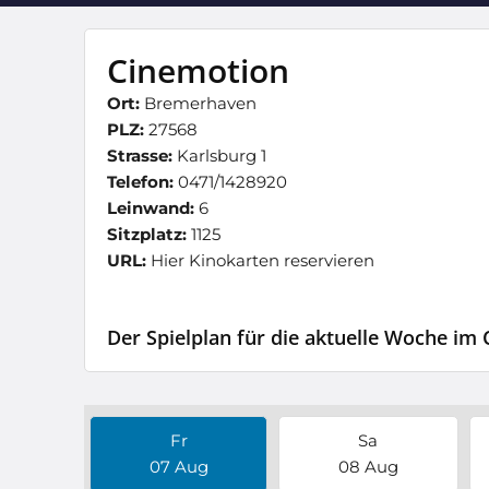
Cinemotion
Ort:
Bremerhaven
PLZ:
27568
Strasse:
Karlsburg 1
Telefon:
0471/1428920
Leinwand:
6
Sitzplatz:
1125
URL:
Hier Kinokarten reservieren
Der Spielplan für die aktuelle Woche i
Fr
Sa
07 Aug
08 Aug