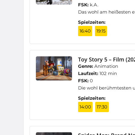
FSK:
k.A.
Das wohl am heißesten er
Spielzeiten:
16:40
19:15
Toy Story 5 – Film (20
Genre:
Animation
Laufzeit:
102 min
FSK:
0
Die wohl berühmtesten u
Spielzeiten:
14:00
17:30