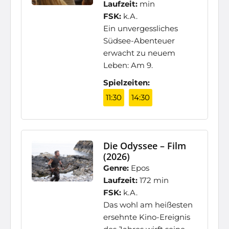
Laufzeit:
min
FSK:
k.A.
Ein unvergessliches
Südsee-Abenteuer
erwacht zu neuem
Leben: Am 9.
Spielzeiten:
11:30
14:30
Die Odyssee – Film
(2026)
Genre:
Epos
Laufzeit:
172 min
FSK:
k.A.
Das wohl am heißesten
ersehnte Kino-Ereignis