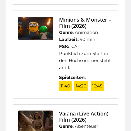
Minions & Monster –
Film (2026)
Genre:
Animation
Laufzeit:
90 min
FSK:
k.A.
Pünktlich zum Start in
den Hochsommer steht
am 1.
Spielzeiten:
11:40
14:20
16:45
Vaiana (Live Action) –
Film (2026)
Genre:
Abenteuer