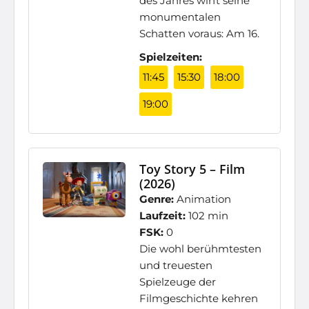
des Jahres wirft seine
monumentalen
Schatten voraus: Am 16.
Spielzeiten:
11:45
15:30
18:00
19:00
Toy Story 5 – Film
(2026)
Genre:
Animation
Laufzeit:
102 min
FSK:
0
Die wohl berühmtesten
und treuesten
Spielzeuge der
Filmgeschichte kehren