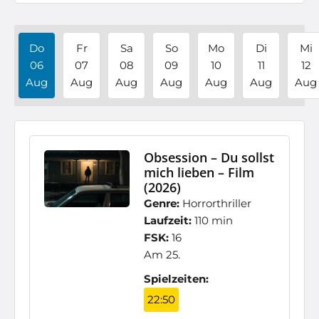
Do
Fr
Sa
So
Mo
Di
Mi
06
07
08
09
10
11
12
Aug
Aug
Aug
Aug
Aug
Aug
Aug
Obsession – Du sollst
mich lieben – Film
(2026)
Genre:
Horrorthriller
Laufzeit:
110 min
FSK:
16
Am 25.
Spielzeiten:
22:50