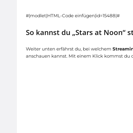
#|modlet|HTML-Code einfügen|id=15488|#
So kannst du „Stars at Noon“ 
Weiter unten erfährst du, bei welchem
Streami
anschauen kannst. Mit einem Klick kommst du d