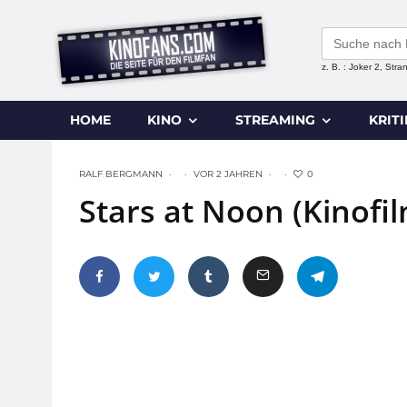
Search
for:
z. B. : Joker 2, Str
HOME
KINO
STREAMING
KRIT
0
RALF BERGMANN
·
·
VOR 2 JAHREN
·
·
Stars at Noon (Kinofi