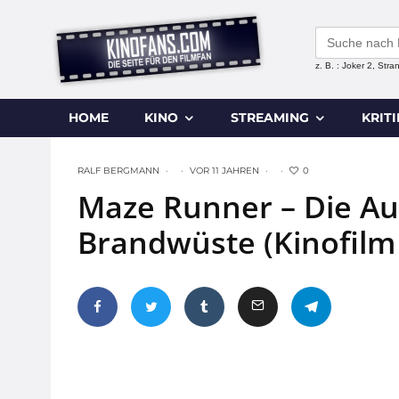
Search
for:
z. B. : Joker 2, Str
HOME
KINO
STREAMING
KRIT
0
RALF BERGMANN
·
·
VOR 11 JAHREN
·
·
Maze Runner – Die Au
Brandwüste (Kinofilm