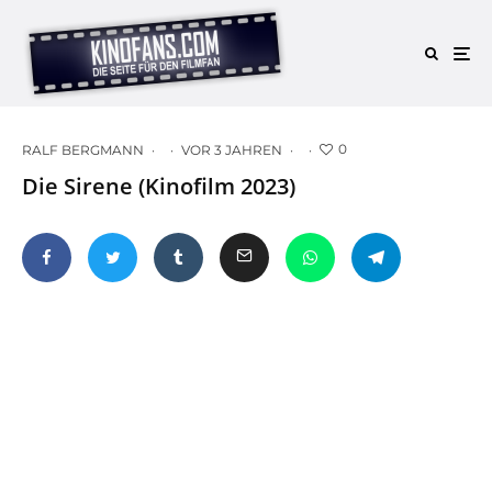
0
RALF BERGMANN
·
·
VOR 3 JAHREN
·
·
Die Sirene (Kinofilm 2023)