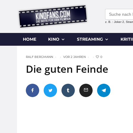
Search
for:
z. B. : Joker 2, Str
HOME
KINO
STREAMING
KRIT
0
RALF BERGMANN
·
·
VOR 2 JAHREN
·
·
Die guten Feinde