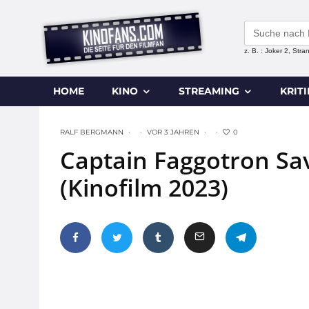
Search
for:
z. B. : Joker 2, Str
HOME
KINO
STREAMING
KRIT
0
RALF BERGMANN
·
·
VOR 3 JAHREN
·
·
Captain Faggotron Sa
(Kinofilm 2023)