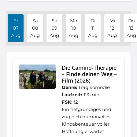
Fr
Sa
So
Mo
Di
Mi
Do
07
08
09
10
11
12
13
Aug
Aug
Aug
Aug
Aug
Aug
Aug
Die Camino-Therapie
– Finde deinen Weg –
Film (2026)
Genre:
Tragikomödie
Laufzeit:
113 min
FSK:
12
Ein tiefgründiges und
zugleich humorvolles
Kinoabenteuer voller
Hoffnung erwartet