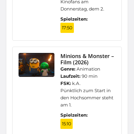
Kinofans am
Donnerstag, dem 2.
Spielzeiten:
17:50
Minions & Monster –
Film (2026)
Genre:
Animation
Laufzeit:
90 min
FSK:
k.A.
Pünktlich zum Start in
den Hochsommer steht
am 1.
Spielzeiten:
15:10