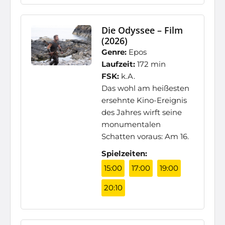
Die Odyssee – Film
(2026)
Genre:
Epos
Laufzeit:
172 min
FSK:
k.A.
Das wohl am heißesten
ersehnte Kino-Ereignis
des Jahres wirft seine
monumentalen
Schatten voraus: Am 16.
Spielzeiten:
15:00
17:00
19:00
20:10