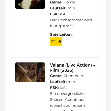
Genre:
Horror
Laufzeit:
min
FSK:
k.A.
Der Hochsommer wird
blutig: Am 9.
Spielzeiten:
22:45
Vaiana (Live Action) –
Film (2026)
Genre:
Abenteuer
Laufzeit:
min
FSK:
k.A.
Ein unvergessliches
Südsee-Abenteuer
erwacht zu neuem