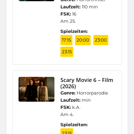
Laufzeit:
110 min
FSK:
16
Am 25.
Spielzeiten:
17:15
20:00
23:00
23:15
Scary Movie 6 – Film
(2026)
Genre:
Horrorparodie
Laufzeit:
min
FSK:
k.A.
Am 4.
Spielzeiten:
23:15