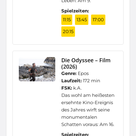
Leben: Am 9.
Spielzeiten:
11:15
13:45
17:00
20:15
Die Odyssee – Film
(2026)
Genre:
Epos
Laufzeit:
172 min
FSK:
k.A.
Das wohl am heißesten
ersehnte Kino-Ereignis
des Jahres wirft seine
monumentalen
Schatten voraus: Am 16.
Spielzeiten: