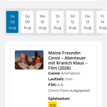
Sa
So
Mo
Di
Mi
Do
Fr
08
09
10
11
12
13
14
Aug
Aug
Aug
Aug
Aug
Aug
Aug
Meine Freundin
Conni – Abenteuer
mit Kranich Klaus –
Film (2026)
Genre:
Animation
Laufzeit:
min
FSK:
k.A.
Conni-Fans aufgepasst!
Spielzeiten:
11:15