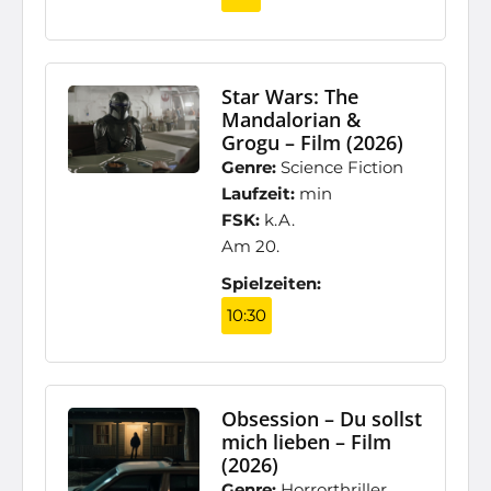
Star Wars: The
Mandalorian &
Grogu – Film (2026)
Genre:
Science Fiction
Laufzeit:
min
FSK:
k.A.
Am 20.
Spielzeiten:
10:30
Obsession – Du sollst
mich lieben – Film
(2026)
Genre:
Horrorthriller