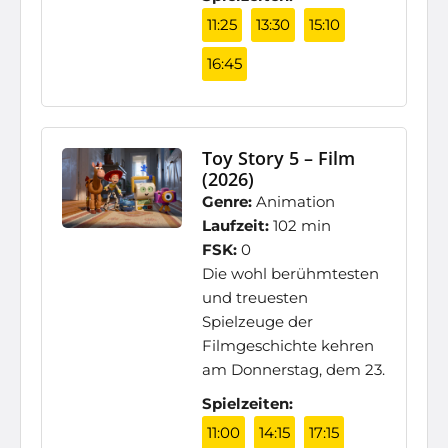
11:25
13:30
15:10
16:45
Toy Story 5 – Film
(2026)
Genre:
Animation
Laufzeit:
102 min
FSK:
0
Die wohl berühmtesten
und treuesten
Spielzeuge der
Filmgeschichte kehren
am Donnerstag, dem 23.
Spielzeiten:
11:00
14:15
17:15