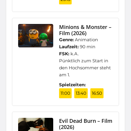
Minions & Monster –
Film (2026)
Genre:
Animation
Laufzeit:
90 min
FSK:
k.A.
Pünktlich zum Start in
den Hochsommer steht
am 1.
Spielzeiten:
11:00
13:40
16:50
Evil Dead Burn – Film
(2026)