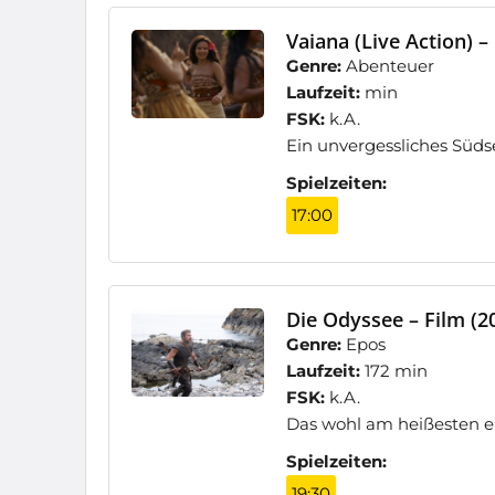
Vaiana (Live Action) –
Genre:
Abenteuer
Laufzeit:
min
FSK:
k.A.
Ein unvergessliches Süd
Spielzeiten:
17:00
Die Odyssee – Film (2
Genre:
Epos
Laufzeit:
172 min
FSK:
k.A.
Das wohl am heißesten er
Spielzeiten:
19:30