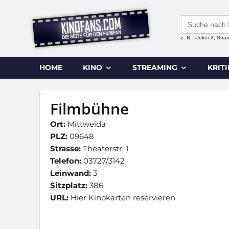
Search
for:
z. B. : Joker 2, Str
HOME
KINO
STREAMING
KRIT
Filmbühne
Ort:
Mittweida
PLZ:
09648
Strasse:
Theaterstr. 1
Telefon:
03727/3142
Leinwand:
3
Sitzplatz:
386
URL:
Hier Kinokarten reservieren