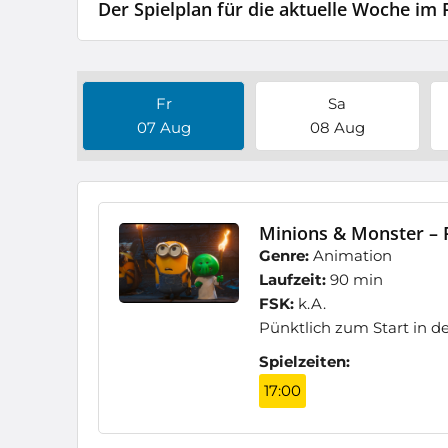
Der Spielplan für die aktuelle Woche im
Fr
Sa
07 Aug
08 Aug
Minions & Monster – F
Genre:
Animation
Laufzeit:
90 min
FSK:
k.A.
Pünktlich zum Start in 
Spielzeiten:
17:00