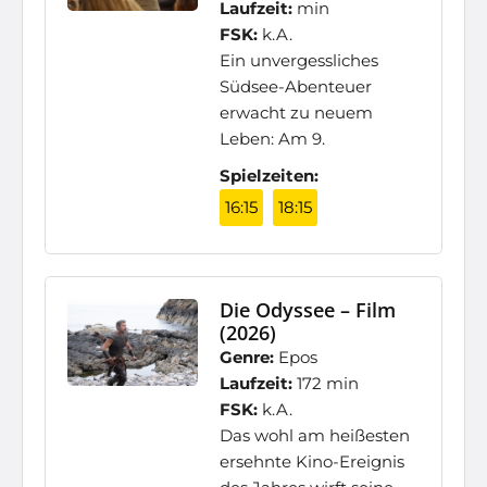
Laufzeit:
min
FSK:
k.A.
Ein unvergessliches
Südsee-Abenteuer
erwacht zu neuem
Leben: Am 9.
Spielzeiten:
16:15
18:15
Die Odyssee – Film
(2026)
Genre:
Epos
Laufzeit:
172 min
FSK:
k.A.
Das wohl am heißesten
ersehnte Kino-Ereignis