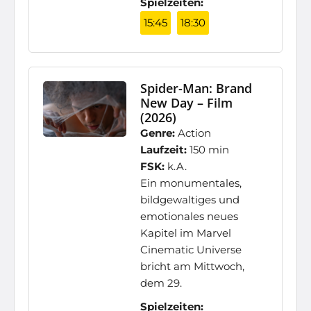
Spielzeiten:
15:45
18:30
Spider-Man: Brand
New Day – Film
(2026)
Genre:
Action
Laufzeit:
150 min
FSK:
k.A.
Ein monumentales,
bildgewaltiges und
emotionales neues
Kapitel im Marvel
Cinematic Universe
bricht am Mittwoch,
dem 29.
Spielzeiten: