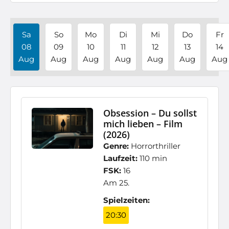
Sa
So
Mo
Di
Mi
Do
Fr
08
09
10
11
12
13
14
Aug
Aug
Aug
Aug
Aug
Aug
Aug
Obsession – Du sollst
mich lieben – Film
(2026)
Genre:
Horrorthriller
Laufzeit:
110 min
FSK:
16
Am 25.
Spielzeiten:
20:30