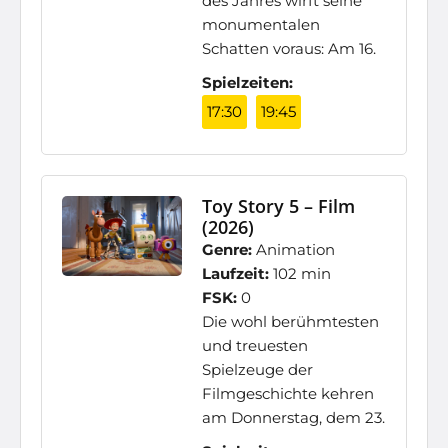
des Jahres wirft seine
monumentalen
Schatten voraus: Am 16.
Spielzeiten:
17:30
19:45
Toy Story 5 – Film
(2026)
Genre:
Animation
Laufzeit:
102 min
FSK:
0
Die wohl berühmtesten
und treuesten
Spielzeuge der
Filmgeschichte kehren
am Donnerstag, dem 23.