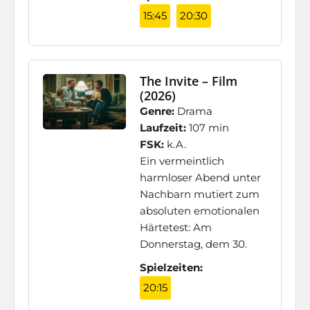
15:45
20:30
The Invite – Film
(2026)
Genre:
Drama
Laufzeit:
107 min
FSK:
k.A.
Ein vermeintlich
harmloser Abend unter
Nachbarn mutiert zum
absoluten emotionalen
Härtetest: Am
Donnerstag, dem 30.
Spielzeiten:
20:15