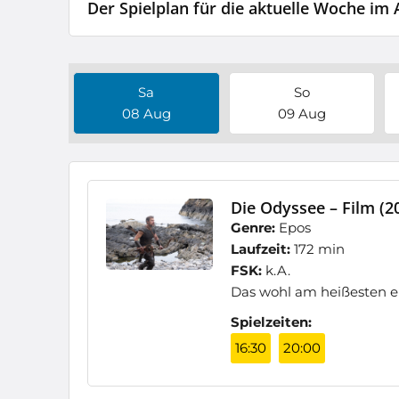
Der Spielplan für die aktuelle Woche im 
Sa
So
08 Aug
09 Aug
Die Odyssee – Film (2
Genre:
Epos
Laufzeit:
172 min
FSK:
k.A.
Das wohl am heißesten er
Spielzeiten:
16:30
20:00