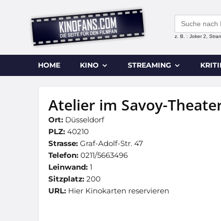
Search
for:
z. B. : Joker 2, Str
HOME
KINO
STREAMING
KRIT
Atelier im Savoy-Theate
Ort:
Düsseldorf
PLZ:
40210
Strasse:
Graf-Adolf-Str. 47
Telefon:
0211/5663496
Leinwand:
1
Sitzplatz:
200
URL:
Hier Kinokarten reservieren