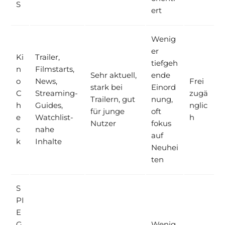
S
ert
Wenig
er
Ki
Trailer,
tiefgeh
n
Filmstarts,
Sehr aktuell,
ende
o
News,
Frei
stark bei
Einord
C
Streaming-
zugä
Trailern, gut
nung,
h
Guides,
nglic
für junge
oft
e
Watchlist-
h
Nutzer
fokus
c
nahe
auf
k
Inhalte
Neuhei
ten
S
PI
E
G
Wenig