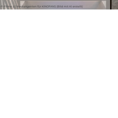
-Fi-Filme (c) MediaAgenten für KINOFANS (Bild mit KI erstellt)