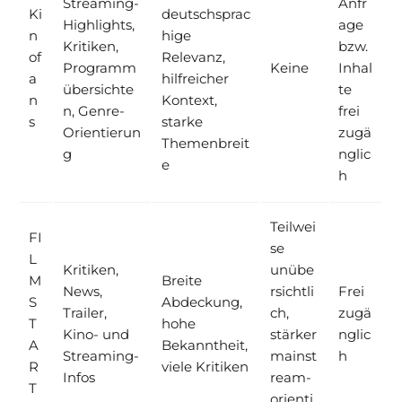
Streaming-
Anfr
Ki
deutschsprac
Highlights,
age
n
hige
Kritiken,
bzw.
of
Relevanz,
Programm
Keine
Inhal
a
hilfreicher
übersichte
te
n
Kontext,
n, Genre-
frei
s
starke
Orientierun
zugä
Themenbreit
g
nglic
e
h
Teilwei
FI
se
L
Kritiken,
unübe
M
Breite
News,
rsichtli
Frei
S
Abdeckung,
Trailer,
ch,
zugä
T
hohe
Kino- und
stärker
nglic
A
Bekanntheit,
Streaming-
mainst
h
R
viele Kritiken
Infos
ream-
T
orienti