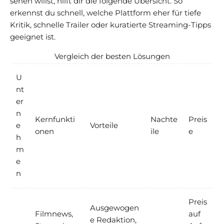
sehen willst, hilft dir die folgende Übersicht. So
erkennst du schnell, welche Plattform eher für tiefe
Kritik, schnelle Trailer oder kuratierte Streaming-Tipps
geeignet ist.
Vergleich der besten Lösungen
U
nt
er
n
Kernfunkti
Nachte
Preis
e
Vorteile
onen
ile
e
h
m
e
n
Preis
Ausgewogen
Filmnews,
auf
e Redaktion,