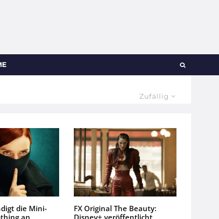
ME
Zufällig
igt die Mini-
FX Original The Beauty:
othing an
Disney+ veröffentlicht