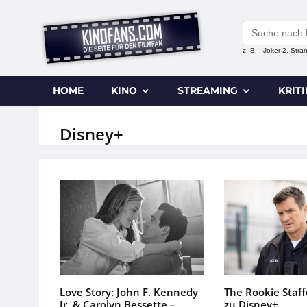
Search
for:
z. B. : Joker 2, Str
HOME
KINO
STREAMING
KRIT
Disney+
Love Story: John F. Kennedy
The Rookie Staf
Jr. & Carolyn Bessette –
zu Disney+