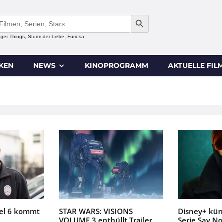
SEARCH BUTTON
anger Things, Sturm der Liebe, Furiosa
IKEN
NEWS
KINOPROGRAMM
AKTUELLE FIL
fel 6 kommt
STAR WARS: VISIONS
Disney+ künd
VOLUME 3 enthüllt Trailer
Serie Say N