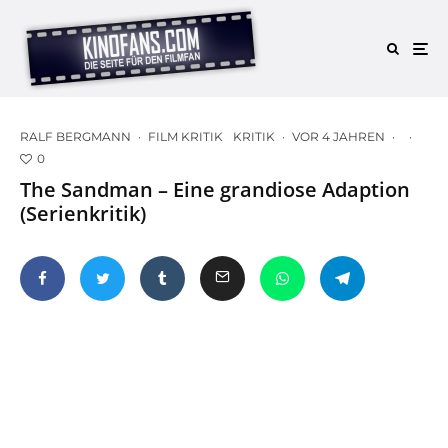
RALF BERGMANN
·
FILM KRITIK
KRITIK
·
VOR 4 JAHREN
·
·
0
The Sandman – Eine grandiose Adaption
(Serienkritik)