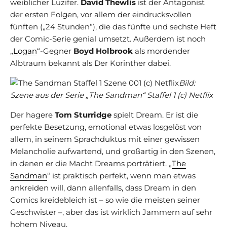
weiblicher Luzifer.
David Thewlis
ist der Antagonist
der ersten Folgen, vor allem der eindrucksvollen
fünften („24 Stunden“), die das fünfte und sechste Heft
der Comic-Serie genial umsetzt. Außerdem ist noch
„
Logan
“-Gegner
Boyd Holbrook
als mordender
Albtraum bekannt als Der Korinther dabei.
Bild:
Szene aus der Serie „The Sandman“ Staffel 1 (c) Netflix
Der hagere
Tom Sturridge
spielt Dream. Er ist die
perfekte Besetzung, emotional etwas losgelöst von
allem, in seinem Sprachduktus mit einer gewissen
Melancholie aufwartend, und großartig in den Szenen,
in denen er die Macht Dreams porträtiert. „
The
Sandman
“ ist praktisch perfekt, wenn man etwas
ankreiden will, dann allenfalls, dass Dream in den
Comics kreidebleich ist – so wie die meisten seiner
Geschwister –, aber das ist wirklich Jammern auf sehr
hohem Niveau.