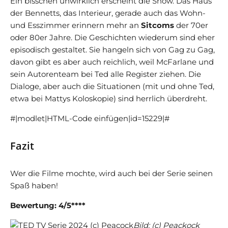
Ein bisschen unwirklich erscheint die Show. Das Haus
der Bennetts, das Interieur, gerade auch das Wohn-
und Esszimmer erinnern mehr an
Sitcoms
der 70er
oder 80er Jahre. Die Geschichten wiederum sind eher
episodisch gestaltet. Sie hangeln sich von Gag zu Gag,
davon gibt es aber auch reichlich, weil McFarlane und
sein Autorenteam bei Ted alle Register ziehen. Die
Dialoge, aber auch die Situationen (mit und ohne Ted,
etwa bei Mattys Koloskopie) sind herrlich überdreht.
#|modlet|HTML-Code einfügen|id=15229|#
Fazit
Wer die Filme mochte, wird auch bei der Serie seinen
Spaß haben!
Bewertung: 4/5****
Bild: (c) Peackock