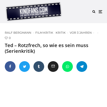
RALF BERGMANN
·
FILM KRITIK
KRITIK
·
VOR 3 JAHREN
·
·
0
Ted – Rotzfrech, so wie es sein muss
(Serienkritik)