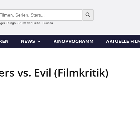
SEARCH BUTTON
anger Things, Sturm der Liebe, Furiosa
IKEN
NEWS
KINOPROGRAMM
AKTUELLE FIL
0
rs vs. Evil (Filmkritik)