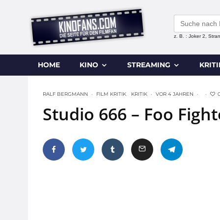
Search
for:
z. B. : Joker 2, Str
HOME
KINO
STREAMING
KRIT
RALF BERGMANN
·
FILM KRITIK
KRITIK
·
VOR 4 JAHREN
·
·
Studio 666 – Foo Fighte