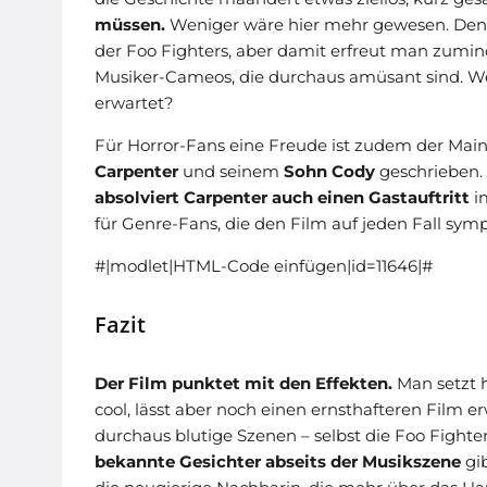
müssen.
Weniger wäre hier mehr gewesen. Denn vi
der Foo Fighters, aber damit erfreut man zumind
Musiker-Cameos, die durchaus amüsant sind. We
erwartet?
Für Horror-Fans eine Freude ist zudem der Main
Carpenter
und seinem
Sohn Cody
geschrieben. 
absolviert Carpenter auch einen Gastauftritt
im
für Genre-Fans, die den Film auf jeden Fall sym
#|modlet|HTML-Code einfügen|id=11646|#
Fazit
Der Film punktet mit den Effekten.
Man setzt h
cool, lässt aber noch einen ernsthafteren Film erw
durchaus blutige Szenen – selbst die Foo Fighte
bekannte Gesichter abseits der Musikszene
gib