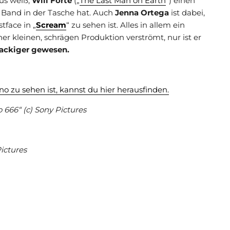
us weiß,
Will Forte
(„
The Last Man on Earth
“) einen
r Band in der Tasche hat. Auch
Jenna Ortega
ist dabei,
tface in „
Scream
“ zu sehen ist. Alles in allem ein
er kleinen, schrägen Produktion verströmt, nur ist er
nackiger gewesen.
no zu sehen ist, kannst du hier herausfinden.
 666“ (c) Sony Pictures
Pictures