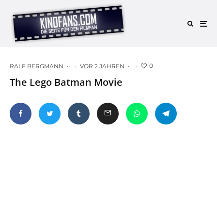
0
RALF BERGMANN
·
·
VOR 2 JAHREN
·
·
The Lego Batman Movie