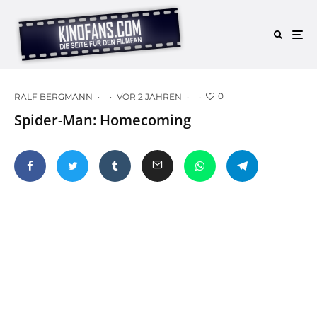
0
RALF BERGMANN
·
·
VOR 2 JAHREN
·
·
Spider-Man: Homecoming